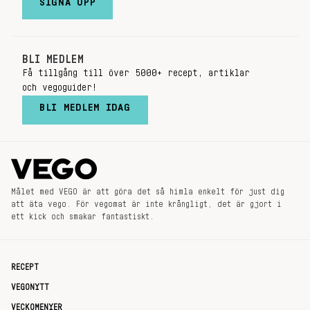
SIGNA UPP
BLI MEDLEM
Få tillgång till över 5000+ recept, artiklar
och vegoguider!
BLI MEDLEM IDAG
Målet med VEGO är att göra det så himla enkelt för just dig
att äta vego. För vegomat är inte krångligt, det är gjort i
ett kick och smakar fantastiskt.
RECEPT
VEGONYTT
VECKOMENYER