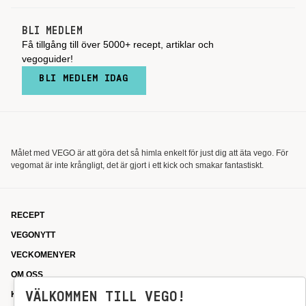
BLI MEDLEM
Få tillgång till över 5000+ recept, artiklar och
vegoguider!
BLI MEDLEM IDAG
Målet med VEGO är att göra det så himla enkelt för just dig att äta vego. För
vegomat är inte krångligt, det är gjort i ett kick och smakar fantastiskt.
RECEPT
VEGONYTT
VECKOMENYER
OM OSS
VÄLKOMMEN TILL VEGO!
KONTAKT