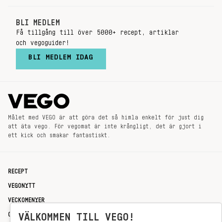
BLI MEDLEM
Få tillgång till över 5000+ recept, artiklar
och vegoguider!
BLI MEDLEM IDAG
Målet med VEGO är att göra det så himla enkelt för just dig
att äta vego. För vegomat är inte krångligt, det är gjort i
ett kick och smakar fantastiskt.
RECEPT
VEGONYTT
VECKOMENYER
OM OSS
VÄLKOMMEN TILL VEGO!