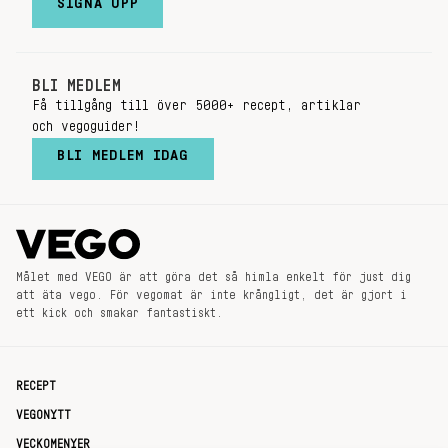
SIGNA UPP
BLI MEDLEM
Få tillgång till över 5000+ recept, artiklar
och vegoguider!
BLI MEDLEM IDAG
Målet med VEGO är att göra det så himla enkelt för just dig
att äta vego. För vegomat är inte krångligt, det är gjort i
ett kick och smakar fantastiskt.
RECEPT
VEGONYTT
VECKOMENYER