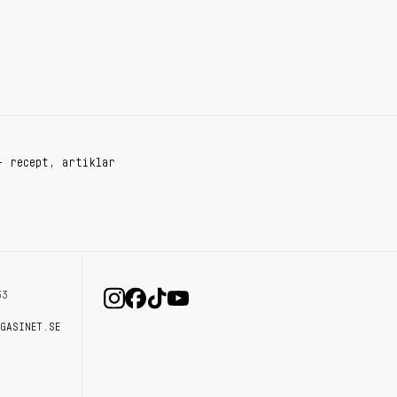
+ recept, artiklar
33
AGASINET.SE