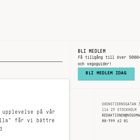
BLI MEDLEM
Få tillgång till över 5000
och vegoguider!
BLI MEDLEM IDAG
OXENSTIERNSGATAN 
OM OSS
114 27 STOCKHOLM
 upplevelse på vår
KONTAKT
REDAKTIONEN@VEGOM
lla" får vi bättre
08-799 62 01
d