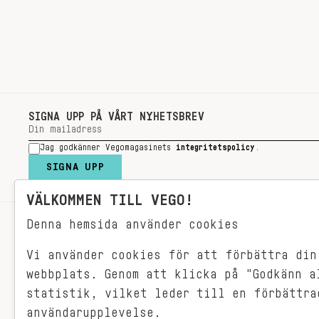
SIGNA UPP PÅ VÅRT NYHETSBREV
Jag godkänner Vegomagasinets
integritetspolicy
.
SIGNA UPP
VÄLKOMMEN TILL VEGO!
Denna hemsida använder cookies
RECEPT
Vi använder cookies för att förbättra din
VEGONYTT
webbplats. Genom att klicka på "Godkänn a
Målet med VEGO är att göra det så
VECKOMENYER
himla enkelt för just dig att äta
statistik, vilket leder till en förbättra
vego. För vegomat är inte krångligt,
användarupplevelse.
det är gjort i ett kick och smakar