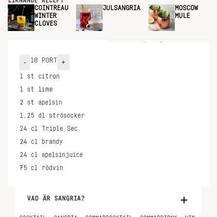
LIKNANDE RECEPT
COINTREAU
JULSANGRIA
MOSCOW
WINTER
MULE
CLOVES
INGREDIENSER
GÖR SÅ HÄR
10
PORT
-
+
1
st
citron
1
st
lime
2
st
apelsin
1.25
dl
strösocker
24
cl
Triple Sec
24
cl
brandy
24
cl
apelsinjuice
75
cl
rödvin
VAD ÄR SANGRIA?
Sangria är den ultimata festdrycken med