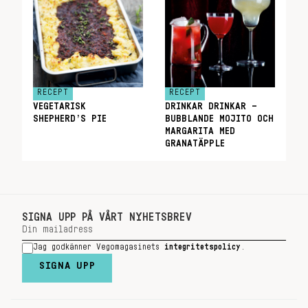
RECEPT
RECEPT
VEGETARISK
DRINKAR DRINKAR –
SHEPHERD’S PIE
BUBBLANDE MOJITO OCH
MARGARITA MED
GRANATÄPPLE
SIGNA UPP PÅ VÅRT NYHETSBREV
Jag godkänner Vegomagasinets
integritetspolicy
.
SIGNA UPP