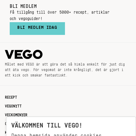
BLI MEDLEM
Få tillgång till över 5000+ recept, artiklar
och vegoguider!
BLI MEDLEM IDAG
Målet med VEGO är att göra det så himla enkelt för just dig
att äta vego. För vegomat är inte krångligt, det är gjort i
ett kick och smakar fantastiskt.
RECEPT
VEGONYTT
VECKOMENYER
OM OSS
VÄLKOMMEN TILL VEGO!
KONTAKT
Denna hemsida använder cookies