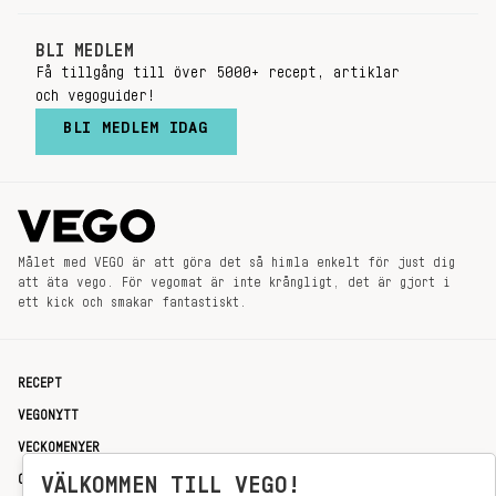
BLI MEDLEM
Få tillgång till över 5000+ recept, artiklar
och vegoguider!
BLI MEDLEM IDAG
Målet med VEGO är att göra det så himla enkelt för just dig
att äta vego. För vegomat är inte krångligt, det är gjort i
ett kick och smakar fantastiskt.
RECEPT
VEGONYTT
VECKOMENYER
OM OSS
VÄLKOMMEN TILL VEGO!