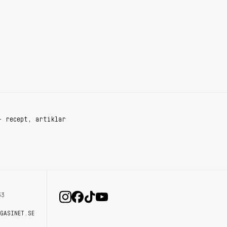
+ recept, artiklar
33
AGASINET.SE