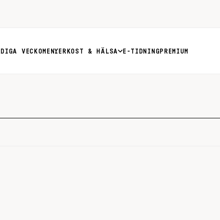
RDIGA VECKOMENYER
KOST & HÄLSA
E-TIDNING
PREMIUM