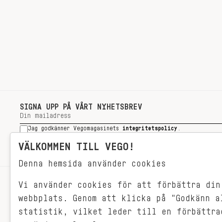
SIGNA UPP PÅ VÅRT NYHETSBREV
Jag godkänner Vegomagasinets
integritetspolicy
.
SIGNA UPP
VÄLKOMMEN TILL VEGO!
Denna hemsida använder cookies
Vi använder cookies för att förbättra din
RECEPT
webbplats. Genom att klicka på "Godkänn a
VEGONYTT
statistik, vilket leder till en förbättra
Målet med VEGO är att göra det så