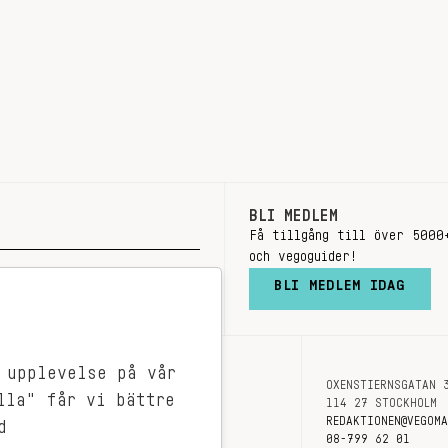
BLI MEDLEM
Få tillgång till över 5000
och vegoguider!
BLI MEDLEM IDAG
 upplevelse på vår
OXENSTIERNSGATAN 
OM OSS
lla" får vi bättre
114 27 STOCKHOLM
KONTAKT
REDAKTIONEN@VEGOM
d
08-799 62 01