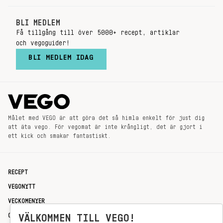
BLI MEDLEM
Få tillgång till över 5000+ recept, artiklar
och vegoguider!
BLI MEDLEM IDAG
Målet med VEGO är att göra det så himla enkelt för just dig
att äta vego. För vegomat är inte krångligt, det är gjort i
ett kick och smakar fantastiskt.
RECEPT
VEGONYTT
VECKOMENYER
OM OSS
VÄLKOMMEN TILL VEGO!