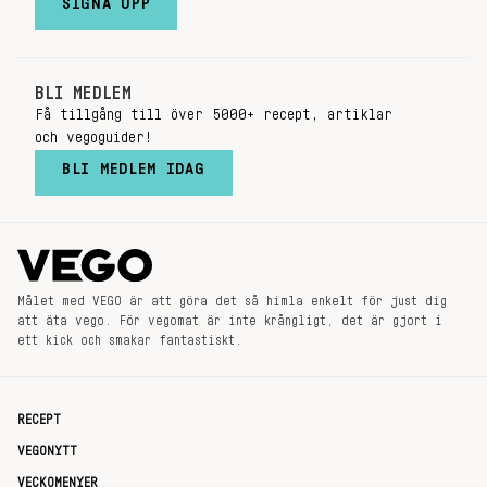
SIGNA UPP
BLI MEDLEM
Få tillgång till över 5000+ recept, artiklar
och vegoguider!
BLI MEDLEM IDAG
Målet med VEGO är att göra det så himla enkelt för just dig
att äta vego. För vegomat är inte krångligt, det är gjort i
ett kick och smakar fantastiskt.
RECEPT
VEGONYTT
VECKOMENYER