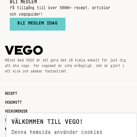
BLI MEDLEM
Få tillgång till över 5000+ recept, artiklar
och vegoguider!
BLI MEDLEM IDAG
Målet med VEGO är att göra det så himla enkelt för just dig
att äta vego. För vegomat är inte krångligt, det är gjort i
ett kick och smakar fantastiskt.
RECEPT
VEGONYTT
VECKOMENYER
OM OSS
VÄLKOMMEN TILL VEGO!
KONTAKT
Denna hemsida använder cookies