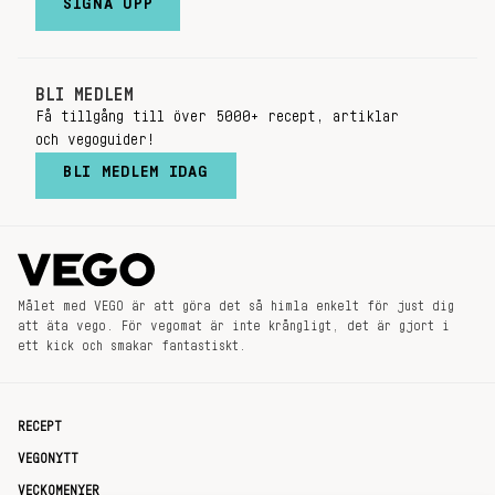
SIGNA UPP
BLI MEDLEM
Få tillgång till över 5000+ recept, artiklar
och vegoguider!
BLI MEDLEM IDAG
Målet med VEGO är att göra det så himla enkelt för just dig
att äta vego. För vegomat är inte krångligt, det är gjort i
ett kick och smakar fantastiskt.
RECEPT
VEGONYTT
VECKOMENYER