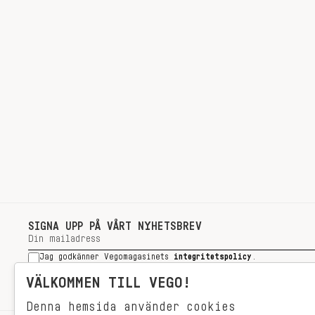
SIGNA UPP PÅ VÅRT NYHETSBREV
Jag godkänner Vegomagasinets
integritetspolicy
.
SIGNA UPP
VÄLKOMMEN TILL VEGO!
Denna hemsida använder cookies