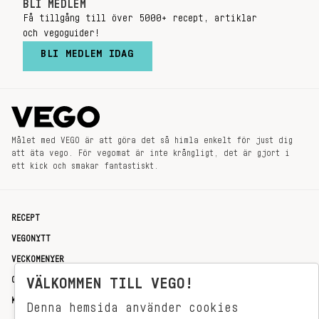
BLI MEDLEM
Få tillgång till över 5000+ recept, artiklar
och vegoguider!
BLI MEDLEM IDAG
Målet med VEGO är att göra det så himla enkelt för just dig
att äta vego. För vegomat är inte krångligt, det är gjort i
ett kick och smakar fantastiskt.
RECEPT
VEGONYTT
VECKOMENYER
OM OSS
VÄLKOMMEN TILL VEGO!
KONTAKT
Denna hemsida använder cookies