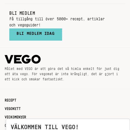
BLI MEDLEM
Få tillgång till över 5000+ recept, artiklar
och vegoguider!
BLI MEDLEM IDAG
Målet med VEGO är att göra det så himla enkelt för just dig
att äta vego. För vegomat är inte krångligt, det är gjort i
ett kick och smakar fantastiskt.
RECEPT
VEGONYTT
VECKOMENYER
OM OSS
VÄLKOMMEN TILL VEGO!