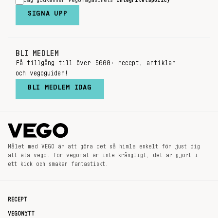
Jag godkänner Vegomagasinets
integritetspolicy
.
SIGNA UPP
BLI MEDLEM
Få tillgång till över 5000+ recept, artiklar
och vegoguider!
BLI MEDLEM IDAG
Målet med VEGO är att göra det så himla enkelt för just dig
att äta vego. För vegomat är inte krångligt, det är gjort i
ett kick och smakar fantastiskt.
RECEPT
VEGONYTT