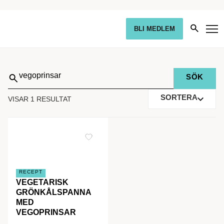
BLI MEDLEM
Sök
på:
SORTERA
VISAR 1 RESULTAT
RECEPT
VEGETARISK
GRÖNKÅLSPANNA
MED
VEGOPRINSAR