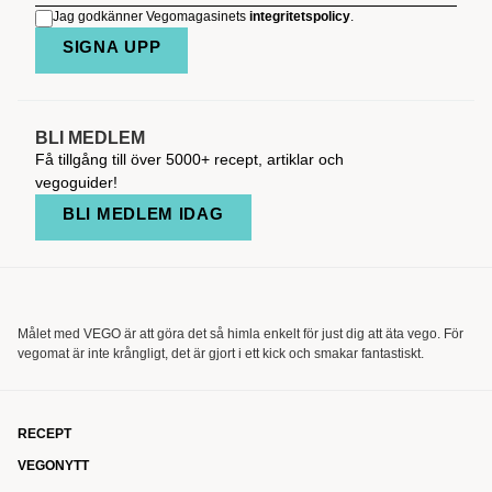
Jag godkänner Vegomagasinets
integritetspolicy
.
SIGNA UPP
BLI MEDLEM
Få tillgång till över 5000+ recept, artiklar och
vegoguider!
BLI MEDLEM IDAG
Målet med VEGO är att göra det så himla enkelt för just dig att äta vego. För
vegomat är inte krångligt, det är gjort i ett kick och smakar fantastiskt.
RECEPT
VEGONYTT