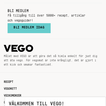
BLI MEDLEM
Få tillgång till över 5000+ recept, artiklar
och vegoguider!
BLI MEDLEM IDAG
Målet med VEGO är att göra det så himla enkelt för just dig
att äta vego. För vegomat är inte krångligt, det är gjort i
ett kick och smakar fantastiskt.
RECEPT
VEGONYTT
VECKOMENYER
OM OSS
VÄLKOMMEN TILL VEGO!