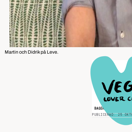
Martin och Didrik på Leve.
BAGERI
MUNKAR
PUBLICERAD: 25 OKT