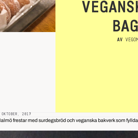
VEGANS
BA
AV
VEGOM
 OKTOBER, 2017
i Malmö frestar med surdegsbröd och veganska bakverk som fylld