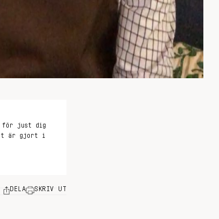
 för just dig
et är gjort i
DELA
SKRIV UT