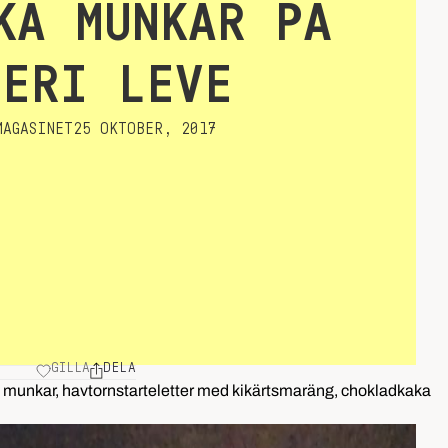
KA MUNKAR PÅ
GERI LEVE
AGASINET
25 OKTOBER, 2017
GILLA
DELA
a munkar, havtornstarteletter med kikärtsmaräng, chokladkaka