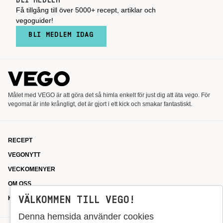
BLI MEDLEM
Få tillgång till över 5000+ recept, artiklar och
vegoguider!
BLI MEDLEM IDAG
Målet med VEGO är att göra det så himla enkelt för just dig att äta vego. För
vegomat är inte krångligt, det är gjort i ett kick och smakar fantastiskt.
RECEPT
VEGONYTT
VECKOMENYER
OM OSS
VÄLKOMMEN TILL VEGO!
KONTAKT
Denna hemsida använder cookies