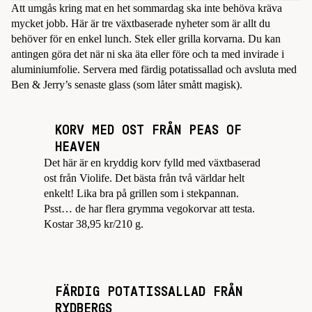
Att umgås kring mat en het sommardag ska inte behöva kräva
mycket jobb. Här är tre växtbaserade nyheter som är allt du
behöver för en enkel lunch. Stek eller grilla korvarna. Du kan
antingen göra det när ni ska äta eller före och ta med invirade i
aluminiumfolie. Servera med färdig potatissallad och avsluta med
Ben & Jerry’s senaste glass (som låter smått magisk).
KORV MED OST FRÅN PEAS OF
HEAVEN
Det här är en kryddig korv fylld med växtbaserad
ost från Violife. Det bästa från två världar helt
enkelt! Lika bra på grillen som i stekpannan.
Psst… de har flera grymma vegokorvar att testa.
Kostar 38,95 kr/210 g.
FÄRDIG POTATISSALLAD FRÅN
RYDBERGS