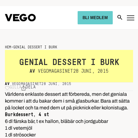
BLI MEDLEM
HEM
›
GENIAL DESSERT I BURK
GENIAL DESSERT I BURK
AV
VEGOMAGASINET
28 JUNI, 2015
AV
VEGOMAGASINET
28 JUNI, 2015
GILLA
DELA
Världens enklaste dessert att förbereda, men det geniala
kommer i att du bakar dem i små glasburkar. Bara att sätta
på locket och ta med dem ut på picknick eller kolonistuga.
Burkdessert, 4 st
6 dl färska bär, t ex hallon, blåbär och jordgubbar
1 dl vetemjöl
1 dl strösocker