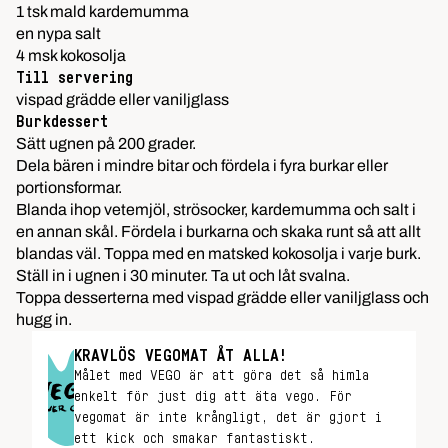
1 tsk mald kardemumma
en nypa salt
4 msk kokosolja
Till servering
vispad grädde eller vaniljglass
Burkdessert
Sätt ugnen på 200 grader.
Dela bären i mindre bitar och fördela i fyra burkar eller
portionsformar.
Blanda ihop vetemjöl, strösocker, kardemumma och salt i
en annan skål. Fördela i burkarna och skaka runt så att allt
blandas väl. Toppa med en matsked kokosolja i varje burk.
Ställ in i ugnen i 30 minuter. Ta ut och låt svalna.
Toppa desserterna med vispad grädde eller vaniljglass och
hugg in.
KRAVLÖS VEGOMAT ÅT ALLA!
Målet med VEGO är att göra det så himla
enkelt för just dig att äta vego. För
vegomat är inte krångligt, det är gjort i
ett kick och smakar fantastiskt.