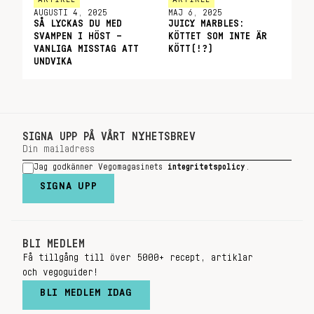
AUGUSTI 4, 2025
MAJ 6, 2025
SÅ LYCKAS DU MED
JUICY MARBLES:
SVAMPEN I HÖST –
KÖTTET SOM INTE ÄR
VANLIGA MISSTAG ATT
KÖTT(!?)
UNDVIKA
SIGNA UPP PÅ VÅRT NYHETSBREV
Jag godkänner Vegomagasinets
integritetspolicy
.
SIGNA UPP
BLI MEDLEM
Få tillgång till över 5000+ recept, artiklar
och vegoguider!
BLI MEDLEM IDAG