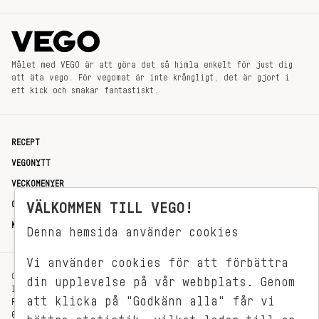
Målet med VEGO är att göra det så himla enkelt för just dig
att äta vego. För vegomat är inte krångligt, det är gjort i
ett kick och smakar fantastiskt.
RECEPT
VEGONYTT
VECKOMENYER
OM OSS
VÄLKOMMEN TILL VEGO!
KONTAKT
Denna hemsida använder cookies
Vi använder cookies för att förbättra
OXENSTIERNSGATAN 33
din upplevelse på vår webbplats. Genom
114 27 STOCKHOLM
att klicka på "Godkänn alla" får vi
REDAKTIONEN@VEGOMAGASINET.SE
08-799 62 01