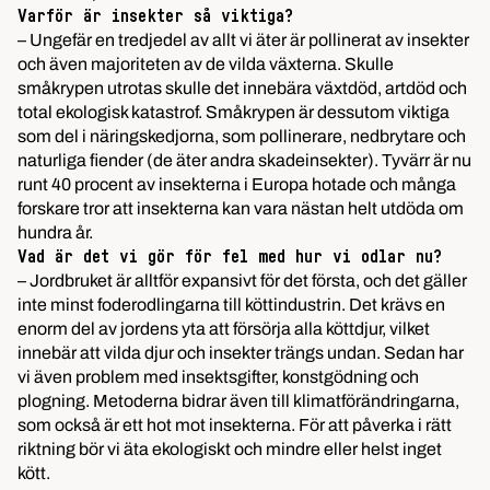
Varför är insekter så viktiga?
– Ungefär en tredjedel av allt vi äter är pollinerat av insekter
och även majoriteten av de vilda växterna. Skulle
småkrypen utrotas skulle det innebära växtdöd, artdöd och
total ekologisk katastrof. Småkrypen är dessutom viktiga
som del i näringskedjorna, som pollinerare, nedbrytare och
naturliga fiender (de äter andra skadeinsekter). Tyvärr är nu
runt 40 procent av insekterna i Europa hotade och många
forskare tror att insekterna kan vara nästan helt utdöda om
hundra år.
Vad är det vi gör för fel med hur vi odlar nu?
– Jordbruket är alltför expansivt för det första, och det gäller
inte minst foderodlingarna till köttindustrin. Det krävs en
enorm del av jordens yta att försörja alla köttdjur, vilket
innebär att vilda djur och insekter trängs undan. Sedan har
vi även problem med insektsgifter, konstgödning och
plogning. Metoderna bidrar även till klimatförändringarna,
som också är ett hot mot insekterna. För att påverka i rätt
riktning bör vi äta ekologiskt och mindre eller helst inget
kött.