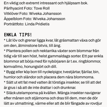
En viktig och extremt intressant och hjälpsam bok.
Pärlhyacint Foto: Tove Roll
Vitklöver Foto: Wiveka Johansson
Äppelblom Foto: Wiveka Johansson
Porträttfoto: Linda Pridietis
ENKLA TIPS!
* Låt löv och grenar ligga kvar, låt gräsmattan växa och gör
om den, åtminstone bitvis, till äng.
* Plantera pollen och nektarrika växter som blommar från
tidig vår till sen höst, helst gammaldags sorter. Ett par enkla
blommor att börja med för nybörjaren är t.ex. ringblommor,
kornvallmo, honungsört och dill.
* Bygg eller köp bon till nyckelpigor, tvestjärtar, fjärilar, bin,
humlor och sländor och placera dem nära blommorna.
* Sätt ut ett fat med vatten åt törstiga insekter, se till att det
är grus i så att de inte drattar i och drunknar.
* Släck utelamporna på kvällen. Många insekter navigerar
efter månen och stjärnorna och dras till dem, men de dör
lätt av utmattning, värme eller att de blir fångade av rovdjur