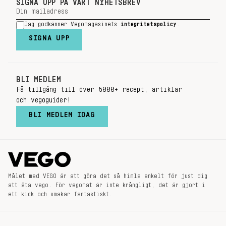
SIGNA UPP PÅ VÅRT NYHETSBREV
Jag godkänner Vegomagasinets
integritetspolicy
.
SIGNA UPP
BLI MEDLEM
Få tillgång till över 5000+ recept, artiklar
och vegoguider!
BLI MEDLEM IDAG
Målet med VEGO är att göra det så himla enkelt för just dig
att äta vego. För vegomat är inte krångligt, det är gjort i
ett kick och smakar fantastiskt.