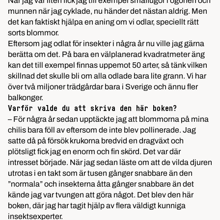
När jag var liten fick jag till exempel småflugor i ögonen och
munnen när jag cyklade, nu händer det nästan aldrig. Men
det kan faktiskt hjälpa en aning om vi odlar, speciellt rätt
sorts blommor.
Eftersom jag odlat för insekter i några år nu ville jag gärna
berätta om det. På bara en välplanerad kvadratmeter äng
kan det till exempel finnas uppemot 50 arter, så tänk vilken
skillnad det skulle bli om alla odlade bara lite grann. Vi har
över två miljoner trädgårdar bara i Sverige och ännu fler
balkonger.
Varför valde du att skriva den här boken?
– För några år sedan upptäckte jag att blommorna på mina
chilis bara föll av eftersom de inte blev pollinerade. Jag
satte då på försök krukorna bredvid en dragväxt och
plötsligt fick jag en enorm och fin skörd. Det var där
intresset började. När jag sedan läste om att de vilda djuren
utrotas i en takt som är tusen gånger snabbare än den
”normala” och insekterna åtta gånger snabbare än det
kände jag var tvungen att göra något. Det blev den här
boken, där jag har tagit hjälp av flera väldigt kunniga
insektsexperter.