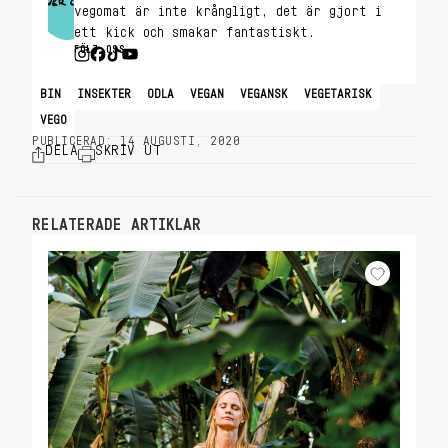
vegomat är inte krångligt, det är gjort i
ett kick och smakar fantastiskt.
FÖLJ OSS
BIN
INSEKTER
ODLA
VEGAN
VEGANSK
VEGETARISK
VEGO
PUBLICERAD: 14 AUGUSTI, 2020
DELA
SKRIV UT
RELATERADE ARTIKLAR