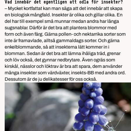
Vad innebär det egentligen att odla för insekter?
– Mycket kortfattat kan man säga att det innebär att skapa
en biologisk mångfald. Insekter är olika och gillar olika. En
del har till exempel små munnar medan andra har långa
sugsnablar. Därför är det bra att plantera blommor med
form och även färg. Gärna pollen- och nektarrika sorter som
inte är framavlade, alltså gammaldags sorter. Och gärna
enkelblommande, så att insekterna lätt kommer in i
blomman. Sedan är det bra att lämna ihåliga träd, grenar
och löv också, det gynnar nedbrytare. Även ogräs som
kirskål, nässlor och löktrav är bra att spara, dem använder
många insekter som värdväxter, insekts-BB med andra ord.
Dessutom är de ju delikatesser för oss också.