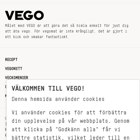
Målet med VEGO är att göra det så himla enkelt för just dig
att äta vego. För vegomat är inte krångligt, det är gjort i
ett kick och smakar fantastiskt.
RECEPT
VEGONYTT
VECKOMENYER
OM OSS
VÄLKOMMEN TILL VEGO!
KONTAKT
Denna hemsida använder cookies
Vi använder cookies för att förbättra
OXENSTIERNSGATAN 33
din upplevelse på vår webbplats. Genom
114 27 STOCKHOLM
att klicka på "Godkänn alla" får vi
REDAKTIONEN@VEGOMAGASINET.SE
08-799 62 01
bättre statistik, vilket leder till en