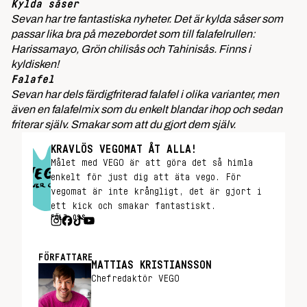
Kylda såser
Sevan har tre fantastiska nyheter. Det är kylda såser som
passar lika bra på mezebordet som till falafelrullen:
Harissamayo, Grön chilisås och Tahinisås. Finns i
kyldisken!
Falafel
Sevan har dels färdigfriterad falafel i olika varianter, men
även en falafelmix som du enkelt blandar ihop och sedan
friterar själv. Smakar som att du gjort dem själv.
KRAVLÖS VEGOMAT ÅT ALLA!
Målet med VEGO är att göra det så himla
enkelt för just dig att äta vego. För
vegomat är inte krångligt, det är gjort i
ett kick och smakar fantastiskt.
FÖLJ OSS
FÖRFATTARE
MATTIAS KRISTIANSSON
Chefredaktör VEGO