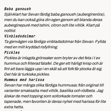
Baba ganoush
Självklart har Sevan färdig baba ganoush (aubergineröra),
men du kan också göra din egen genom att blanda deras
auberginepuré med tahini, citron och lite vitlök. Klart på
nolltid.
Vinbladsdolmar
Ta genvägen via färdiga vinbladsdolmar från Sevan. Fyllda
med en milt kryddad risfyllning.
Pickles
Pickles är inlagda grönsaker som bryter av det feta i t ex
hummus och friterad falafel. De ger ett härligt krisp och är
fint att bara lägga upp i en skål så att folk får plocka åt sig.
Det här är turkiska pickles.
Hummus med harissa
Sevan har många olika färdiga hummusar, från original till
varianter smaksatta med vitlök, basilika och rödbeta. Jag
älskar de med topping som soltorkade tomater och
tapenade, men favoriten är deras nyhet med harissa för lite
extra hetta.