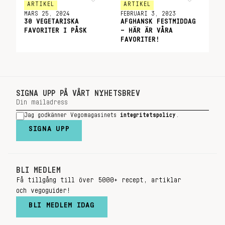
ARTIKEL
ARTIKEL
MARS 25, 2024
FEBRUARI 3, 2023
30 VEGETARISKA
AFGHANSK FESTMIDDAG
FAVORITER I PÅSK
– HÄR ÄR VÅRA
FAVORITER!
SIGNA UPP PÅ VÅRT NYHETSBREV
Jag godkänner Vegomagasinets
integritetspolicy
.
SIGNA UPP
BLI MEDLEM
Få tillgång till över 5000+ recept, artiklar
och vegoguider!
BLI MEDLEM IDAG