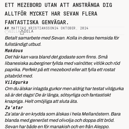
ETT MEZEBORD UTAN ATT ANSTRÄNGA DIG
ALLTFÖR MYCKET HAR SEVAN FLERA
FANTASTISKA GENVÄGAR.
AV
MATTIAS KRISTIANSSON
24 OKTOBER, 2024
GILLA
DELA
Betalt samarbete med Sevan. Kolla in deras hemsida för
fullständigt utbud.
Makdous
Det här kan vara bland det godaste som finns. Små
libanesiska auberginer fyllda med valnötter, vitlök och röd
paprika. Perfekt på ett mezebord eller att fylla ett rostat
pitabröd med.
Vildgurka
Om du älskar inlagda gurkor men aldrig har testat vildgurka
så är det dags! De är långa, sötsyrliga och fantastiskt
knapriga. Helt omöjliga att sluta äta.
Za’atar
Za’atar är en krydda som älskas i hela Mellanöstern. Bara
blanda med generöst med olivolja och doppa ditt bröd.
Sevan har både en för manakish och en från Aleppo.