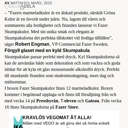
AV
MATTIAS
31 MARS, 2025
GILLA
DELA
– ”Fazers marmeladkulor är en älskad produkt, särskilt Gröna
Kulor är en favorit under julen. Nu, lagom till våren och
sommarens alla festligheter och firanden lanserar vi Fazer
Skumpakulor. Med sin unika smak och elegans är
Skumpakulorna det perfekta tillskottet vid festliga tillfällen”,
säger
Robert Engman
, VP Commercial Fazer Sweden.
Förgyll glaset med en kyld Skumpakula
Skumpakulan passar perfekt med dryck. Kyl Skumpakulorna så
kan de användas både som dekoration och som vackra och goda
isbitar för att kyla ett glas mousserande alkoholfri dryck. Perfekt
till stundande firanden som studentmottagning, mors dag och
midsommar.
I boxen Fazer Skumpakulor finns 12 marmeladkulor. Boxen
kommer i begränsad upplaga och finns till försäljning från och
med vecka 14 på
Pressbyrån
,
7-eleven
och
Gateau
. Från vecka
16 finns Skumpakulorna på
Fazer Store
.
KRAVLÖS VEGOMAT ÅT ALLA!
Målet med VEGO är att göra det så himla enkelt