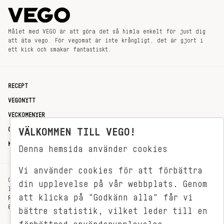
Målet med VEGO är att göra det så himla enkelt för just dig
att äta vego. För vegomat är inte krångligt, det är gjort i
ett kick och smakar fantastiskt.
RECEPT
VEGONYTT
VECKOMENYER
OM OSS
VÄLKOMMEN TILL VEGO!
KONTAKT
Denna hemsida använder cookies
Vi använder cookies för att förbättra
OXENSTIERNSGATAN 33
din upplevelse på vår webbplats. Genom
114 27 STOCKHOLM
att klicka på "Godkänn alla" får vi
REDAKTIONEN@VEGOMAGASINET.SE
08-799 62 01
bättre statistik, vilket leder till en