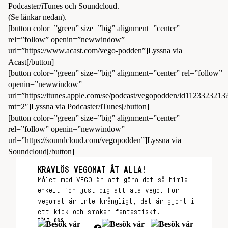
Podcaster/iTunes och Soundcloud.
(Se länkar nedan).
[button color=”green” size=”big” alignment=”center”
rel=”follow” openin=”newwindow”
url=”https://www.acast.com/vego-podden”]Lyssna via
Acast[/button]
[button color=”green” size=”big” alignment=”center” rel=”follow”
openin=”newwindow”
url=”https://itunes.apple.com/se/podcast/vegopodden/id1123323213
mt=2″]Lyssna via Podcaster/iTunes[/button]
[button color=”green” size=”big” alignment=”center”
rel=”follow” openin=”newwindow”
url=”https://soundcloud.com/vegopodden”]Lyssna via
Soundcloud[/button]
KRAVLÖS VEGOMAT ÅT ALLA!
Målet med VEGO är att göra det så himla
enkelt för just dig att äta vego. För
vegomat är inte krångligt, det är gjort i
ett kick och smakar fantastiskt.
FÖLJ OSS