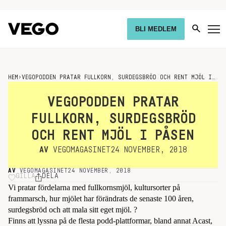
BLI MEDLEM
HEM
›
VEGOPODDEN PRATAR FULLKORN, SURDEGSBRÖD OCH RENT MJÖL I PÅSEN
VEGOPODDEN PRATAR
FULLKORN, SURDEGSBRÖD
OCH RENT MJÖL I PÅSEN
AV
VEGOMAGASINET
24 NOVEMBER, 2018
AV
VEGOMAGASINET
24 NOVEMBER, 2018
GILLA
DELA
Vi pratar fördelarna med fullkornsmjöl, kultursorter på
frammarsch, hur mjölet har förändrats de senaste 100 åren,
surdegsbröd och att mala sitt eget mjöl. ?
Finns att lyssna på de flesta podd-plattformar, bland annat Acast,