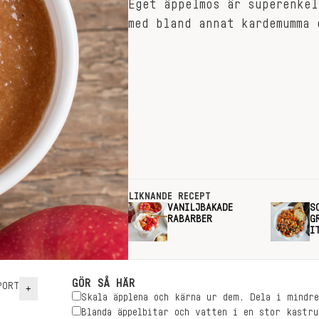
Eget äppelmos är superenkel
med bland annat kardemumma 
LIKNANDE RECEPT
VANILJBAKADE
S
RABARBER
G
I
GÖR SÅ HÄR
ORT
+
Skala äpplena och kärna ur dem. Dela i mindr
Blanda äppelbitar och vatten i en stor kastru