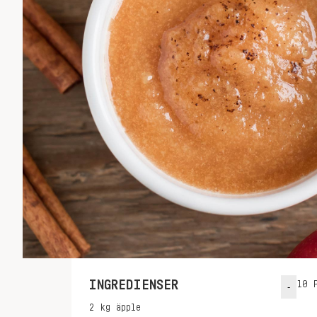
INGREDIENSER
10
P
-
2
kg
äpple