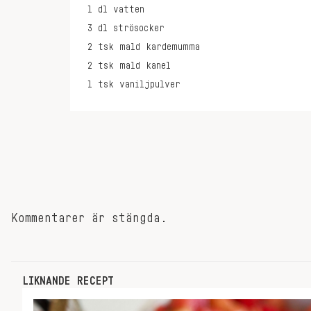
1
dl
vatten
3
dl
strösocker
2
tsk
mald kardemumma
2
tsk
mald kanel
1
tsk
vaniljpulver
Kommentarer är stängda.
LIKNANDE RECEPT