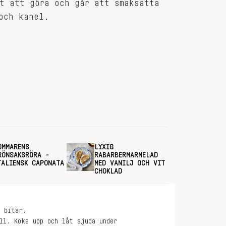
t att göra och går att smaksätta
och kanel.
OMMARENS
LYXIG
RÖNSAKSRÖRA -
RABARBERMARMELAD
TALIENSK CAPONATA
MED VANILJ OCH VIT
CHOKLAD
e bitar.
ll. Koka upp och låt sjuda under