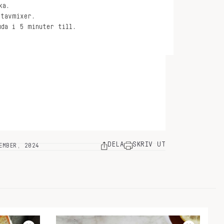
ka.
stavmixer.
uda i 5 minuter till.
DELA
SKRIV UT
EMBER, 2024