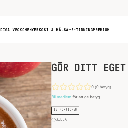
RDIGA VECKOMENYER
KOST & HÄLSA
E-TIDNING
PREMIUM
GÖR DITT EGET
0 (0 betyg)
Bli medlem
för att ge betyg
10 PORTIONER
GILLA