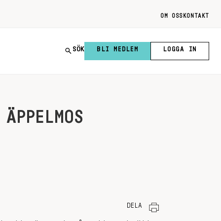
OM OSS
KONTAKT
SÖK
BLI MEDLEM
LOGGA IN
 ÄPPELMOS
DELA