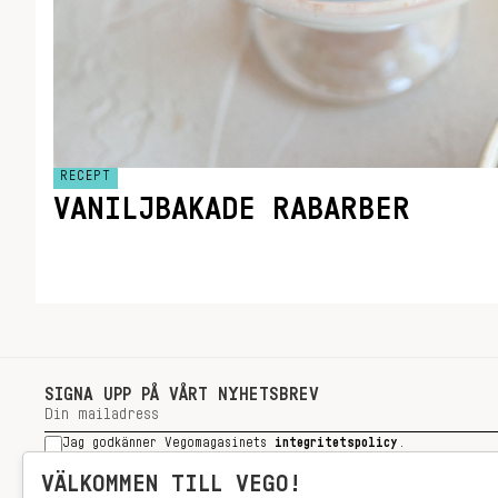
RECEPT
VANILJBAKADE RABARBER
SIGNA UPP PÅ VÅRT NYHETSBREV
Jag godkänner Vegomagasinets
integritetspolicy
.
SIGNA UPP
VÄLKOMMEN TILL VEGO!