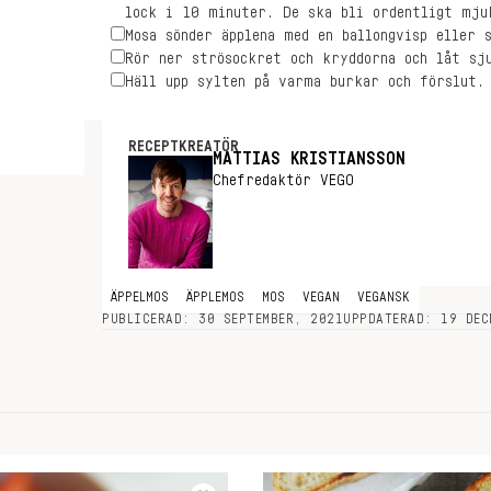
lock i 10 minuter. De ska bli ordentligt mju
Mosa sönder äpplena med en ballongvisp eller 
Rör ner strösockret och kryddorna och låt sj
Häll upp sylten på varma burkar och förslut.
RECEPTKREATÖR
MATTIAS KRISTIANSSON
Chefredaktör VEGO
ÄPPELMOS
ÄPPLEMOS
MOS
VEGAN
VEGANSK
PUBLICERAD: 30 SEPTEMBER, 2021
UPPDATERAD: 19 DEC