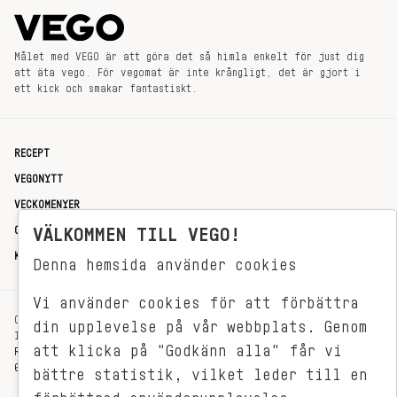
Målet med VEGO är att göra det så himla enkelt för just dig
att äta vego. För vegomat är inte krångligt, det är gjort i
ett kick och smakar fantastiskt.
RECEPT
VEGONYTT
VECKOMENYER
OM OSS
VÄLKOMMEN TILL VEGO!
KONTAKT
Denna hemsida använder cookies
Vi använder cookies för att förbättra
OXENSTIERNSGATAN 33
din upplevelse på vår webbplats. Genom
114 27 STOCKHOLM
att klicka på "Godkänn alla" får vi
REDAKTIONEN@VEGOMAGASINET.SE
08-799 62 01
bättre statistik, vilket leder till en