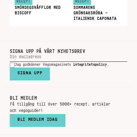
RECEPT
RECEPT
SMÖRDEGSVÅFFLOR MED
SOMMARENS
BISCOFF
GRÖNSAKSRÖRA –
ITALIENSK CAPONATA
SIGNA UPP PÅ VÅRT NYHETSBREV
Jag godkänner Vegomagasinets
integritetspolicy
.
SIGNA UPP
BLI MEDLEM
Få tillgång till över 5000+ recept, artiklar
och vegoguider!
BLI MEDLEM IDAG