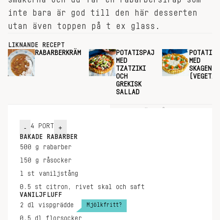
inte bara är god till den här desserten
utan även toppen på t ex glass.
LIKNANDE RECEPT
RABARBERKRÄM
POTATISPAJ
POTATISP
MED
MED
TZATZIKI
SKAGENRÖ
OCH
(VEGETAR
GREKISK
SALLAD
INGREDIENSER
GÖR SÅ HÄR
4
PORT
-
+
BAKADE RABARBER
500
g
rabarber
150
g
råsocker
1
st
vaniljstång
0.5
st
citron, rivet skal och saft
VANILJFLUFF
Mjölkfritt?
2
dl
vispgrädde
0.5
dl
florsocker