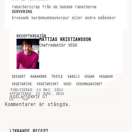
rabarbersirap från de bakade rabarberna
SERVERING
krossade kardemummaskorpor eller andra småkakor
RECEPTKREATÖR
MATTIAS KRISTIANSSON
Chefredaktör VEGO
DESSERT
RABARBER
TRIFLE
VANILJ
VEGAN
VEGANSK
VEGETARISK
VEGETARISKT
VEGO
VEGOMAGASINET
PUBLICERAD: 26 MAJ, 2026
UPPDATERAD: 22 JUNI, 2026
DELA
SKRIV UT
Kommentarer är stängda.
LIKNANDE RECEPT