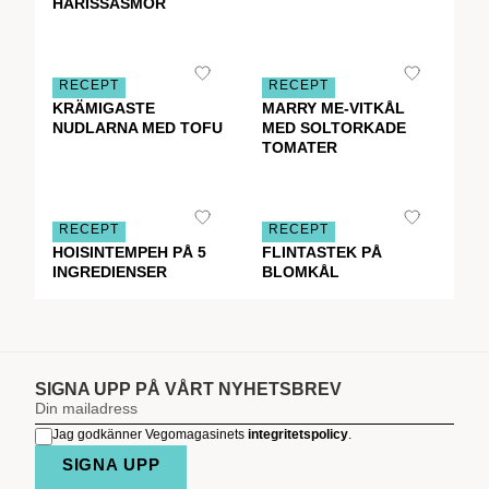
HARISSASMÖR
RECEPT
RECEPT
KRÄMIGASTE
MARRY ME-VITKÅL
NUDLARNA MED TOFU
MED SOLTORKADE
TOMATER
RECEPT
RECEPT
HOISINTEMPEH PÅ 5
FLINTASTEK PÅ
INGREDIENSER
BLOMKÅL
SIGNA UPP PÅ VÅRT NYHETSBREV
Jag godkänner Vegomagasinets
integritetspolicy
.
SIGNA UPP