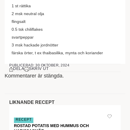
1
st
rättika
2
msk
neutral olja
flingsalt
0.5
tsk
chiliflakes
svartpeppar
3
msk
hackade jordnötter
färska örter, t ex thaibasilika, mynta och koriander
PUBLICERAD: 30 OKTOBER, 2024
DELA
SKRIV UT
Kommentarer är stängda.
LIKNANDE RECEPT
RECEPT
ROSTAD POTATIS MED HUMMUS OCH