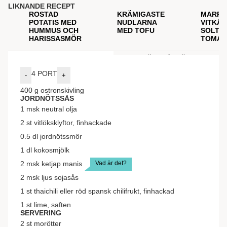
LIKNANDE RECEPT
ROSTAD
KRÄMIGASTE
MARRY
POTATIS MED
NUDLARNA
VITKÅL
HUMMUS OCH
MED TOFU
SOLTO
HARISSASMÖR
TOMAT
INGREDIENSER
GÖR SÅ HÄR
4
PORT
-
+
400
g
ostronskivling
JORDNÖTSSÅS
1
msk
neutral olja
2
st
vitlöksklyftor, finhackade
0.5
dl
jordnötssmör
1
dl
kokosmjölk
Vad är det?
2
msk
ketjap manis
2
msk
ljus sojasås
1
st
thaichili eller röd spansk chilifrukt, finhackad
1
st
lime, saften
SERVERING
2
st
morötter