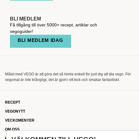
BLI MEDLEM
Få tillgång till över 5000+ recept, artiklar och
vegoguider!
BLI MEDLEM IDAG
Målet med VEGO är att göra det så himla enkelt för just dig att äta vego. För
vegomat är inte krångligt, det är gjort i ett kick och smakar fantastiskt.
RECEPT
VEGONYTT
VECKOMENYER
OM OSS
KONTAKT