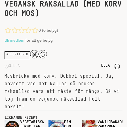
VEGANSK RÄKSALLAD (MED KORV
OCH MOS)
0 (0 betyg)
Bli medlem
för att ge betyg
4 PORTIONER
DELA
GILLA
Mosbricka med korv. Dubbel special. Ja,
oavsett vad det kallas så brukar
räksallad vara ett måste för många. Så vi
tog fram en vegansk räksallad helt
enkelt!
LIKNANDE RECEPT
VEGETARISKA
PAN
VANILJBAKADE
LÖKBOLLAR
CON
RABARBER