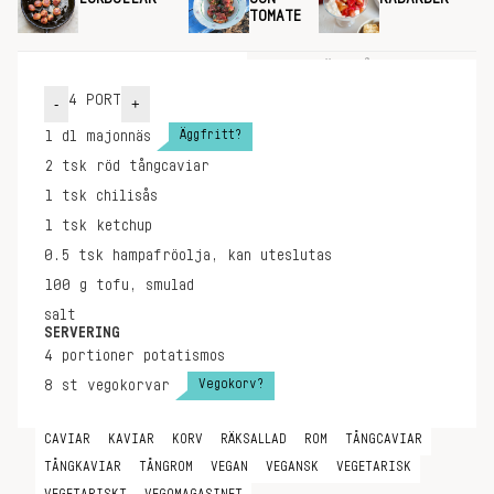
TOMATE
INGREDIENSER
GÖR SÅ HÄR
4
PORT
-
+
Äggfritt?
1
dl
majonnäs
2
tsk
röd tångcaviar
1
tsk
chilisås
1
tsk
ketchup
0.5
tsk
hampafröolja, kan uteslutas
100
g
tofu, smulad
salt
SERVERING
4
portioner
potatismos
Vegokorv?
8
st
vegokorvar
CAVIAR
KAVIAR
KORV
RÄKSALLAD
ROM
TÅNGCAVIAR
TÅNGKAVIAR
TÅNGROM
VEGAN
VEGANSK
VEGETARISK
VEGETARISKT
VEGOMAGASINET