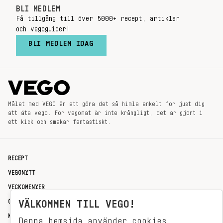
BLI MEDLEM
Få tillgång till över 5000+ recept, artiklar
och vegoguider!
BLI MEDLEM IDAG
Målet med VEGO är att göra det så himla enkelt för just dig
att äta vego. För vegomat är inte krångligt, det är gjort i
ett kick och smakar fantastiskt.
RECEPT
VEGONYTT
VECKOMENYER
OM OSS
VÄLKOMMEN TILL VEGO!
KONTAKT
Denna hemsida använder cookies