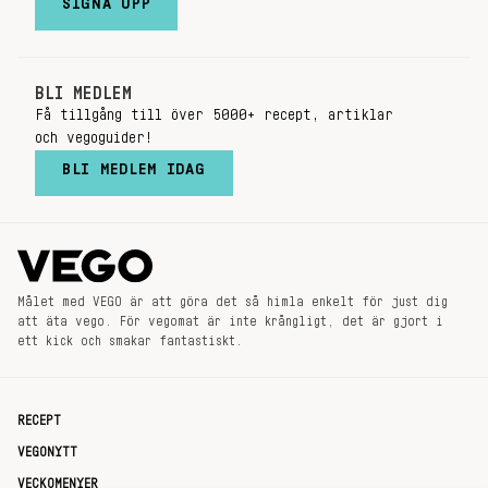
SIGNA UPP
BLI MEDLEM
Få tillgång till över 5000+ recept, artiklar
och vegoguider!
BLI MEDLEM IDAG
Målet med VEGO är att göra det så himla enkelt för just dig
att äta vego. För vegomat är inte krångligt, det är gjort i
ett kick och smakar fantastiskt.
RECEPT
VEGONYTT
VECKOMENYER