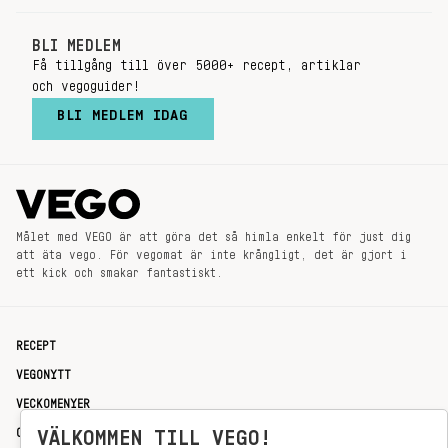
BLI MEDLEM
Få tillgång till över 5000+ recept, artiklar
och vegoguider!
BLI MEDLEM IDAG
Målet med VEGO är att göra det så himla enkelt för just dig
att äta vego. För vegomat är inte krångligt, det är gjort i
ett kick och smakar fantastiskt.
RECEPT
VEGONYTT
VECKOMENYER
OM OSS
VÄLKOMMEN TILL VEGO!