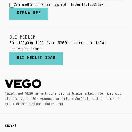
Jag godkänner Vegomagasinets
integritetspolicy
.
SIGNA UPP
BLI MEDLEM
Få tillgång till över 5000+ recept, artiklar
och vegoguider!
BLI MEDLEM IDAG
Målet med VEGO är att göra det så himla enkelt för just dig
att äta vego. För vegomat är inte krångligt, det är gjort i
ett kick och smakar fantastiskt.
RECEPT