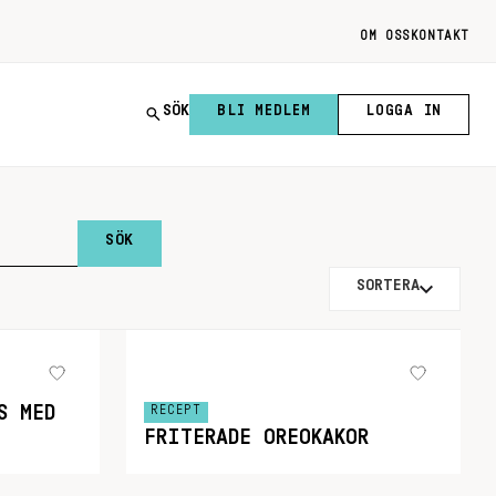
OM OSS
KONTAKT
SÖK
BLI MEDLEM
LOGGA IN
SORTERA
S MED
RECEPT
FRITERADE OREOKAKOR