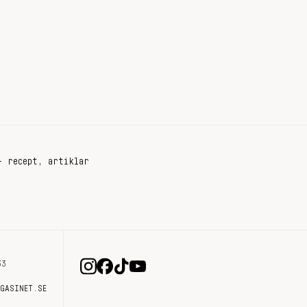
+ recept, artiklar
33
AGASINET.SE