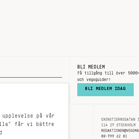
BLI MEDLEM
Få tillgång till över 5000
och vegoguider!
BLI MEDLEM IDAG
 upplevelse på vår
OXENSTIERNSGATAN 
OM OSS
lla" får vi bättre
114 27 STOCKHOLM
KONTAKT
REDAKTIONEN@VEGOM
d
08-799 62 01