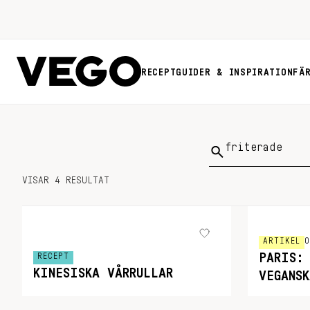
RECEPT
GUIDER & INSPIRATION
FÄ
Sök
på:
VISAR 4 RESULTAT
ARTIKEL
O
PARIS:
RECEPT
KINESISKA VÅRRULLAR
VEGANSK