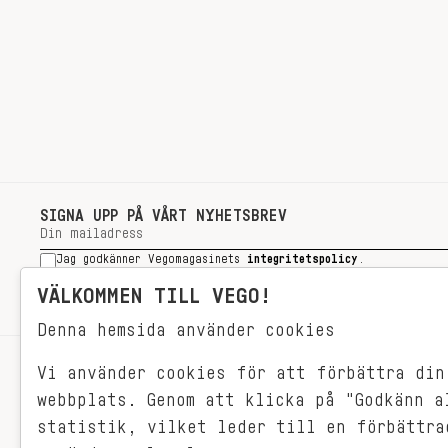
SIGNA UPP PÅ VÅRT NYHETSBREV
Jag godkänner Vegomagasinets
integritetspolicy
.
SIGNA UPP
VÄLKOMMEN TILL VEGO!
Denna hemsida använder cookies
Vi använder cookies för att förbättra din
RECEPT
webbplats. Genom att klicka på "Godkänn a
VEGONYTT
statistik, vilket leder till en förbättra
Målet med VEGO är att göra det så