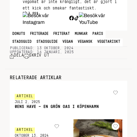
vegomat är inte krångligt, det är gjort i
ett kick och smakar fantastiskt.
FÖLJ OSS
DONUTS
FRITERADE
FRITERAT
MUNKAR
PARIS
STADSGUID
STADSGUIDE
VEGAN
VEGANSK
VEGETARISKT
PUBLICERAD: 13 OKTOBER, 2024
UPPDATERAD: 16 JANUARI, 2025
DELA
SKRIV UT
RELATERADE ARTIKLAR
ARTIKEL
JULI 2, 2025
ØENS HAVE – EN GRÖN OAS I KÖPENHAMN
ARTIKEL
OKTOBER 13, 2024