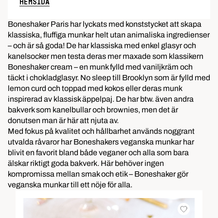
HEMSIDA
Boneshaker Paris har lyckats med konststycket att skapa
klassiska, fluffiga
munkar
helt utan animaliska ingredienser
– och är så goda! De har klassiska med enkel glasyr och
kanelsocker men testa deras mer maxade som klassikern
Boneshaker cream – en munk fylld med vaniljkräm och
täckt i chokladglasyr. No sleep till Brooklyn som är fylld med
lemon curd och toppad med kokos eller deras munk
inspirerad av klassisk
äppelpaj
. De har btw. även andra
bakverk som
kanelbullar
och brownies, men det är
donutsen man är här att njuta av.
Med fokus på kvalitet och hållbarhet används noggrant
utvalda råvaror har Boneshakers veganska munkar har
blivit en favorit bland både veganer och alla som bara
älskar riktigt goda bakverk. Här behöver ingen
kompromissa mellan smak och etik – Boneshaker gör
veganska munkar till ett nöje för alla.