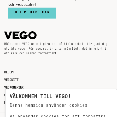
och vegoguider!
BLI MEDLEM IDAG
Målet med VEGO är att göra det så himla enkelt för just dig
att äta vego. För vegomat är inte krångligt, det är gjort i
ett kick och smakar fantastiskt.
RECEPT
VEGONYTT
VECKOMENYER
VÄLKOMMEN TILL VEGO!
OM OSS
KONTAKT
Denna hemsida använder cookies
Vi använder cookies för att förbättra