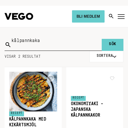
BLI MEDLEM
Sök
på:
SORTERA
VISAR 2 RESULTAT
RECEPT
OKONOMIYAKI –
JAPANSKA
RECEPT
KÅLPANNKAKOR
KÅLPANNKAKA MED
KIKÄRTSMJÖL