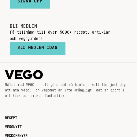
SIGNA UPP
BLI MEDLEM
Få tillgång till över 5000+ recept, artiklar
och vegoguider!
BLI MEDLEM IDAG
Målet med VEGO är att göra det så himla enkelt för just dig
att äta vego. För vegomat är inte krångligt, det är gjort i
ett kick och smakar fantastiskt.
RECEPT
VEGONYTT
VECKOMENYER