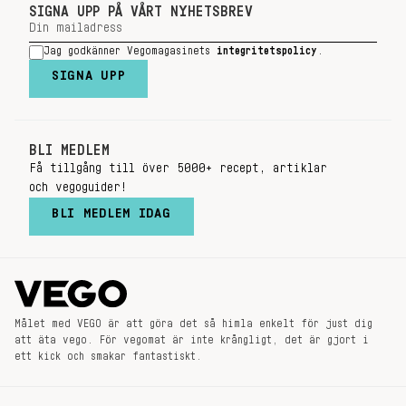
SIGNA UPP PÅ VÅRT NYHETSBREV
Jag godkänner Vegomagasinets
integritetspolicy
.
SIGNA UPP
BLI MEDLEM
Få tillgång till över 5000+ recept, artiklar
och vegoguider!
BLI MEDLEM IDAG
Målet med VEGO är att göra det så himla enkelt för just dig
att äta vego. För vegomat är inte krångligt, det är gjort i
ett kick och smakar fantastiskt.