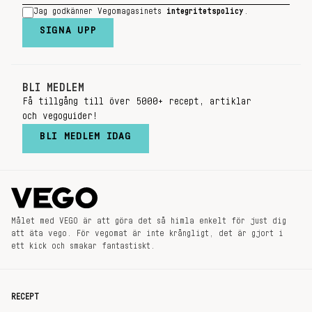
Jag godkänner Vegomagasinets
integritetspolicy
.
SIGNA UPP
BLI MEDLEM
Få tillgång till över 5000+ recept, artiklar
och vegoguider!
BLI MEDLEM IDAG
Målet med VEGO är att göra det så himla enkelt för just dig
att äta vego. För vegomat är inte krångligt, det är gjort i
ett kick och smakar fantastiskt.
RECEPT