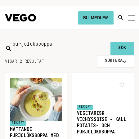
BLI MEDLEM
Sök
på:
SORTERA
VISAR 2 RESULTAT
RECEPT
VEGETARISK
VICHYSSOISE – KALL
RECEPT
POTATIS- OCH
MÄTTANDE
PURJOLÖKSSOPPA
PURJOLÖKSSOPPA MED