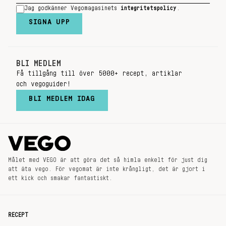
Jag godkänner Vegomagasinets
integritetspolicy
.
SIGNA UPP
BLI MEDLEM
Få tillgång till över 5000+ recept, artiklar
och vegoguider!
BLI MEDLEM IDAG
Målet med VEGO är att göra det så himla enkelt för just dig
att äta vego. För vegomat är inte krångligt, det är gjort i
ett kick och smakar fantastiskt.
RECEPT