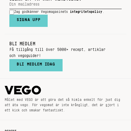
Jag godkänner Vegomagasinets
integritetspolicy
.
SIGNA UPP
BLI MEDLEM
Få tillgång till över 5000+ recept, artiklar
och vegoguider!
BLI MEDLEM IDAG
Målet med VEGO är att göra det så himla enkelt för just dig
att äta vego. För vegomat är inte krångligt, det är gjort i
ett kick och smakar fantastiskt.