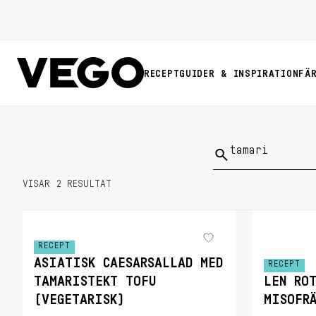
RECEPT
GUIDER & INSPIRATION
FÄ
Sök
på:
VISAR 2 RESULTAT
RECEPT
ASIATISK CAESARSALLAD MED
RECEPT
TAMARISTEKT TOFU
LEN RO
(VEGETARISK)
MISOFR