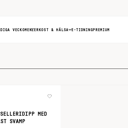
RDIGA VECKOMENYER
KOST & HÄLSA
E-TIDNING
PREMIUM
TSELLERIDIPP MED
ÄST SVAMP