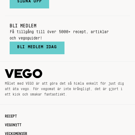
SIGNA UPP
BLI MEDLEM
Få tillgång till över 5000+ recept, artiklar
och vegoguider!
BLI MEDLEM IDAG
Målet med VEGO är att göra det så himla enkelt för just dig
att äta vego. För vegomat är inte krångligt, det är gjort i
ett kick och smakar fantastiskt.
RECEPT
VEGONYTT
VECKOMENYER