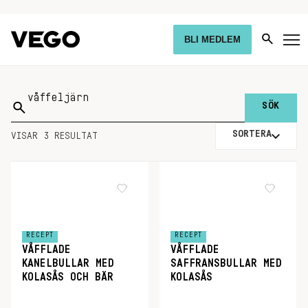
BLI MEDLEM
Sök
på:
SORTERA
VISAR 3 RESULTAT
RECEPT
RECEPT
VÅFFLADE
VÅFFLADE
KANELBULLAR MED
SAFFRANSBULLAR MED
KOLASÅS OCH BÄR
KOLASÅS