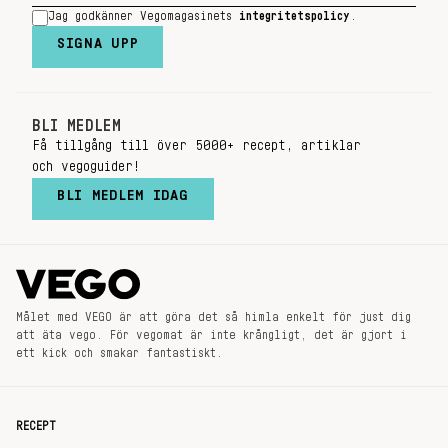
Jag godkänner Vegomagasinets
integritetspolicy
.
SIGNA UPP
BLI MEDLEM
Få tillgång till över 5000+ recept, artiklar
och vegoguider!
BLI MEDLEM IDAG
Målet med VEGO är att göra det så himla enkelt för just dig
att äta vego. För vegomat är inte krångligt, det är gjort i
ett kick och smakar fantastiskt.
RECEPT