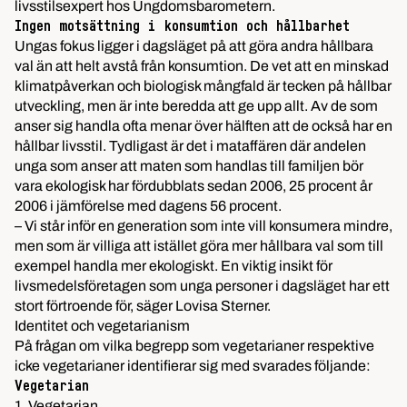
livsstilsexpert hos Ungdomsbarometern.
Ingen motsättning i konsumtion och hållbarhet
Ungas fokus ligger i dagsläget på att göra andra hållbara
val än att helt avstå från konsumtion. De vet att en minskad
klimatpåverkan och biologisk mångfald är tecken på hållbar
utveckling, men är inte beredda att ge upp allt. Av de som
anser sig handla ofta menar över hälften att de också har en
hållbar livsstil. Tydligast är det i mataffären där andelen
unga som anser att maten som handlas till familjen bör
vara ekologisk har fördubblats sedan 2006, 25 procent år
2006 i jämförelse med dagens 56 procent.
– Vi står inför en generation som inte vill konsumera mindre,
men som är villiga att istället göra mer hållbara val som till
exempel handla mer ekologiskt. En viktig insikt för
livsmedelsföretagen som unga personer i dagsläget har ett
stort förtroende för, säger Lovisa Sterner.
Identitet och vegetarianism
På frågan om vilka begrepp som vegetarianer respektive
icke vegetarianer identifierar sig med svarades följande:
Vegetarian
1. Vegetarian