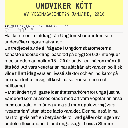
UNDVIKER KÖTT
AV
VEGOMAGASINET
24 JANUARI, 2018
AV
VEGOMAGASINET
24 JANUARI, 2018
GILLA
DELA
Här kommer lite utdrag från Ungdomsbarometern som
undersöker ungas matvanor:
En tredjedel av de tillfrågade i Ungdomsbarometerns
senaste undersökning, baserad på drygt 23 000 intervjuer
med ungdomar mellan 15 – 24 år, undviker i någon mån att
äta kött. Att vara vegetarian har gått från att vara en politisk
vilde till att idag vara en livsstilsfaktor och en indikator på
hur man förhåller sig till kost, hälsa, konsumtion och
hållbarhet.
– Mat är den tydligaste identitetsmarkören för unga just nu.
Värdeord som är associerade med att vara vegetarian är så
pass centrala för många unga att man upplever sig vara
“vegetarian” utan att de facto vara det. Denna inställning
har troligtvis haft en betydande roll vad gäller ökningen av
andelen flexitarianer bland unga, säger Lovisa Sterner,