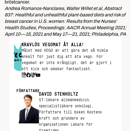
bröstcancer.
Andrea Romanos-Nanclares, Walter Willet et al, Abstract
837: Healthful and unhealthful plant-based diets and risk of
breast cancer in U.S. women: Results from the Nurses’
Health Studies, Proceedings: AACR Annual Meeting 2021;
April 10—15, 2021 and May 17—21, 2021; Philadelphia, PA
KRAVLÖS VEGOMAT ÅT ALLA!
Målet med VEGO är att göra det så himla
enkelt för just dig att äta vego. För
vegomat är inte krångligt, det är gjort i
ett kick och smakar fantastiskt.
FÖLJ OSS
FÖRFATTARE
DAVID STENHOLTZ
ST-läkare allmänmedicin,
specialistläkare onkologi.
Författare till boken Kostens
kraft och grundare av
organisationen Läkare för
framtiden.