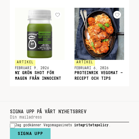
ARTIKEL
ARTIKEL
FEBRUARI 9, 2026
FEBRUARI 6, 2026
NY GRÖN SHOT FÖR
PROTEINRIK VEGOMAT –
MAGEN FRÅN INNOCENT
RECEPT OCH TIPS
SIGNA UPP PÅ VÅRT NYHETSBREV
Jag godkänner Vegomagasinets
integritetspolicy
.
SIGNA UPP