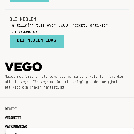
BLI MEDLEM
Få tillgång till över 5000+ recept, artiklar
och vegoguider!
BLI MEDLEM IDAG
Målet med VEGO är att göra det så himla enkelt för just dig
att äta vego. För vegomat är inte krångligt, det är gjort i
ett kick och smakar fantastiskt.
RECEPT
VEGONYTT
VECKOMENYER