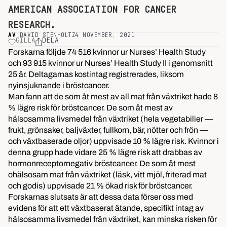
AMERICAN ASSOCIATION FOR CANCER
RESEARCH.
AV
DAVID STENHOLTZ
4 NOVEMBER, 2021
GILLA
DELA
Forskarna följde 74 516 kvinnor ur Nurses’ Health Study
och 93 915 kvinnor ur Nurses’ Health Study II i genomsnitt
25 år. Deltagarnas kostintag registrerades, liksom
nyinsjuknande i bröstcancer.
Man fann att de som åt mest av all mat från växtriket hade 8
% lägre risk för bröstcancer. De som åt mest av
hälsosamma livsmedel från växtriket (hela vegetabilier —
frukt, grönsaker, baljväxter, fullkorn, bär, nötter och frön —
och växtbaserade oljor) uppvisade 10 % lägre risk. Kvinnor i
denna grupp hade vidare 25 % lägre risk att drabbas av
hormonreceptornegativ bröstcancer. De som åt mest
ohälsosam mat från växtriket (läsk, vitt mjöl, friterad mat
och godis) uppvisade 21 % ökad risk för bröstcancer.
Forskarnas slutsats är att dessa data förser oss med
evidens för att ett växtbaserat ätande, specifikt intag av
hälsosamma livsmedel från växtriket, kan minska risken för