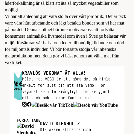
åderförkalkning är så klart att äta så mycket vegetabilier som
möjligt.
Vi har all anledning att vara stolta över vårt jordbruk. Det är tack
vare våra hårt arbetande och lågt betalda bönder som vi har mat
på bordet. Denna stolthet bör inte motivera oss att fortsätta
konsumera animaliska livsmedel som även i Sverige belastar vår
miljö, försämrar vår hälsa och leder till onödigt lidande och död
för miljontals individer. Vi bör fortsätta stödja vår inhemska
matproduktion men detta gör vi bäst genom att välja mat från
växtriket.
KRAVLÖS VEGOMAT ÅT ALLA!
Målet med VEGO är att göra det så himla
enkelt för just dig att äta vego. För
vegomat är inte krångligt, det är gjort i
ett kick och smakar fantastiskt.
FÖLJ OSS
FÖRFATTARE
DAVID STENHOLTZ
ST-läkare allmänmedicin,