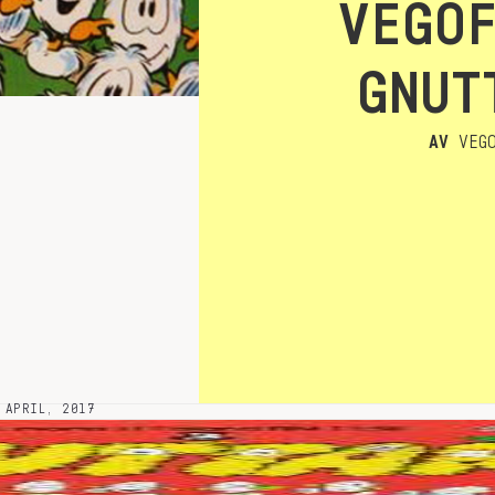
VEGO
GNUT
AV
VEGO
 APRIL, 2017