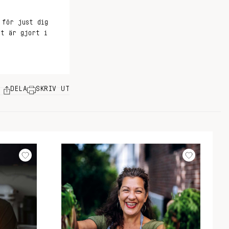
 för just dig
et är gjort i
DELA
SKRIV UT