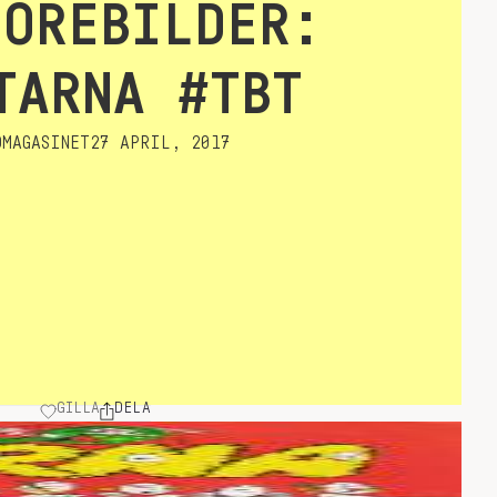
FÖREBILDER:
TARNA #TBT
MAGASINET
27 APRIL, 2017
GILLA
DELA