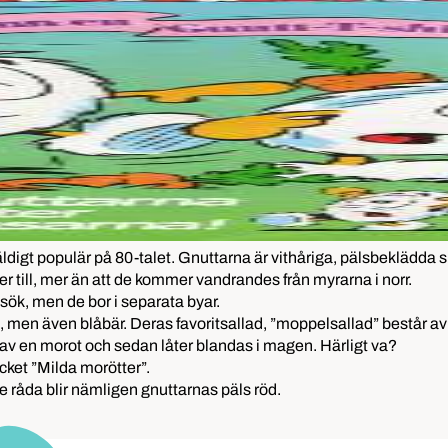
digt populär på 80-talet. Gnuttarna är vithåriga, pälsbeklädda s
 till, mer än att de kommer vandrandes från myrarna i norr.
sök, men de bor i separata byar.
 men även blåbär. Deras favoritsallad, ”moppelsallad” består av 
 av en morot och sedan låter blandas i magen. Härligt va?
ycket ”Milda morötter”.
de råda blir nämligen gnuttarnas päls röd.