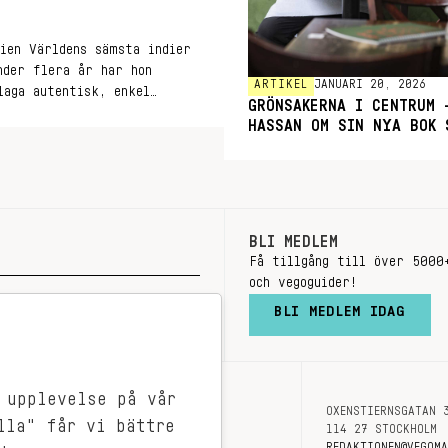
ien Världens sämsta indier
nder flera år har hon
ARTIKEL
JANUARI 20, 2026
laga autentisk, enkel
GRÖNSAKERNA I CENTRUM 
senaste bok Mitt indiska
HASSAN OM SIN NYA BOK 
BLI MEDLEM
Få tillgång till över 5000
och vegoguider!
BLI MEDLEM IDAG
 upplevelse på vår
OXENSTIERNSGATAN 
OM OSS
lla" får vi bättre
114 27 STOCKHOLM
KONTAKT
REDAKTIONEN@VEGOM