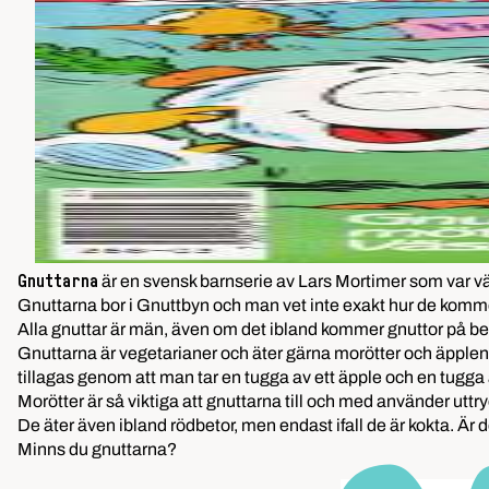
är en svensk barnserie av Lars Mortimer som var väl
Gnuttarna
Gnuttarna bor i Gnuttbyn och man vet inte exakt hur de kommer
Alla gnuttar är män, även om det ibland kommer gnuttor på be
Gnuttarna är vegetarianer och äter gärna morötter och äpplen,
tillagas genom att man tar en tugga av ett äpple och en tugga
Morötter är så viktiga att gnuttarna till och med använder uttr
De äter även ibland rödbetor, men endast ifall de är kokta. Är 
Minns du gnuttarna?