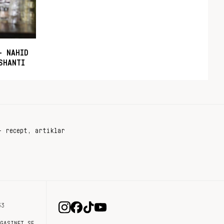
– NAHID
SHANTI
+ recept, artiklar
33
AGASINET.SE