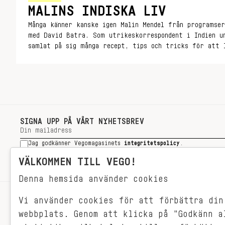
MALINS INDISKA LIV
Många känner kanske igen Malin Mendel från programser
med David Batra. Som utrikeskorrespondent i Indien u
samlat på sig många recept, tips och tricks för att 
vardagsmat. Nu kan du också ta del av den, i Malins 
liv.
SIGNA UPP PÅ VÅRT NYHETSBREV
Jag godkänner Vegomagasinets
integritetspolicy
.
SIGNA UPP
VÄLKOMMEN TILL VEGO!
Denna hemsida använder cookies
Vi använder cookies för att förbättra din
RECEPT
webbplats. Genom att klicka på "Godkänn a
VEGONYTT