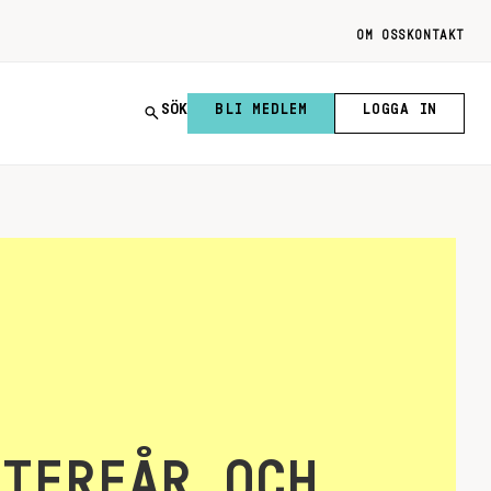
OM OSS
KONTAKT
SÖK
BLI MEDLEM
LOGGA IN
ÅTERFÅR OCH