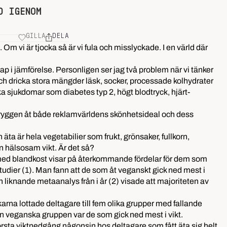
D IGENOM
GILLA
DELA
Om vi är tjocka så är vi fula och misslyckade. I en värld där
p i jämförelse. Personligen ser jag två problem när vi tänker
a och dricka stora mängder läsk, socker, processade kolhydrater
ka sjukdomar som diabetes typ 2, högt blodtryck, hjärt-
 ryggen åt både reklamvärldens skönhetsideal och dess
 är hela vegetabilier som frukt, grönsaker, fullkorn,
en hälsosam vikt. Är det så?
e med blandkost visar på återkommande fördelar för dem som
udier (1). Man fann att de som åt veganskt gick ned mest i
 liknande metaanalys från i år (2) visade att majoriteten av
skarna lottade deltagare till fem olika grupper med fallande
den veganska gruppen var de som gick ned mest i vikt.
sta viktnedgång någonsin hos deltagare som fått äta sig helt