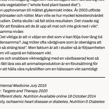
la vegetabilier (”whole food plant based diet”).
en upphovsman till måttet glykemiskt index. År 2003 utförde
grönsaker och nötter. Man ville se hur mycket kolesterolvärdet
ien. Detta skulle i så fall störa resultaten. Det visade sig
tt försäkra att de åt upp all mat och inte gick ned i vikt”.
sosamma nivåer.
viktiga är att vi väljer en diet som vi kan följa över lång tid.
 är densamma? Jag möter ofta vårdgivare som är obenägna att
så sträng kost”. Men faktum är att i studier så är följsamheten
om vill uppnå en hälsosam vikt.
 säkrare och snabbare viktnedgång med en växtbaserad kost så
n fått lära oss att animalieproduktion är en förutsättning för
er att hålla våra nyårslöften om en hälsosam vikt samtidigt
Internal Medicine July 2015
y: Targets and Therapy 2020
ifferent diets. Nutrition Available online 18 October 2014
ity, ischaemic heart disease or diabetes, Nutrition & Diabetes