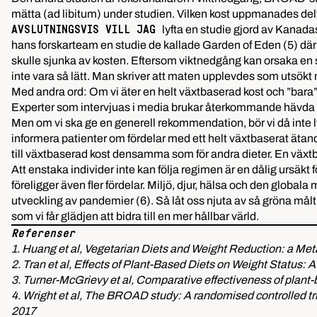
mätta (ad libitum) under studien. Vilken kost uppmanades delt
lyfta en studie gjord av Kanada
AVSLUTNINGSVIS VILL JAG
hans forskarteam en studie de kallade Garden of Eden (5) där d
skulle sjunka av kosten. Eftersom viktnedgång kan orsaka en sän
inte vara så lätt. Man skriver att maten upplevdes som utsökt m
Med andra ord: Om vi äter en helt växtbaserad kost och ”bara”
Experter som intervjuas i media brukar återkommande hävda att de
Men om vi ska ge en generell rekommendation, bör vi då inte 
informera patienter om fördelar med ett helt växtbaserat ätand
till växtbaserad kost densamma som för andra dieter. En växtba
Att enstaka individer inte kan följa regimen är en dålig ursäkt
föreligger även fler fördelar. Miljö, djur, hälsa och den globala 
utveckling av pandemier (6). Så låt oss njuta av så gröna målt
som vi får glädjen att bidra till en mer hållbar värld.
Referenser
1. Huang et al, Vegetarian Diets and Weight Reduction: a Met
2. Tran et al, Effects of Plant-Based Diets on Weight Statu
3. Turner-McGrievy et al, Comparative effectiveness of plant-ba
4. Wright et al, The BROAD study: A randomised controlled tri
2017