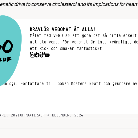
genetic drive to conserve cholesterol and its impications for hea
KRAVLÖS VEGOMAT ÅT ALLA!
Målet med VEGO är att göra det så himla enkelt
att äta vego. För vegomat är inte krångligt, d
ett kick och smakar fantastiskt.
FÖLJ OSS
onkologi. Författare till boken Kostens kraft och grundare av
ARI, 2021
UPPDATERAD: 4 DECEMBER, 2024