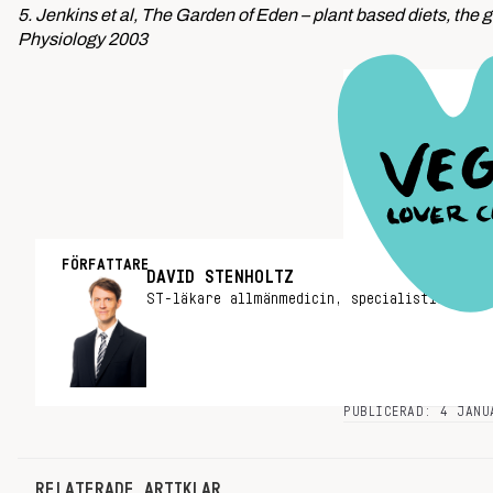
5. Jenkins et al, The Garden of Eden – plant based diets, the 
Physiology 2003
FÖRFATTARE
DAVID STENHOLTZ
ST-läkare allmänmedicin, specialistläkare 
PUBLICERAD: 4 JANU
RELATERADE ARTIKLAR