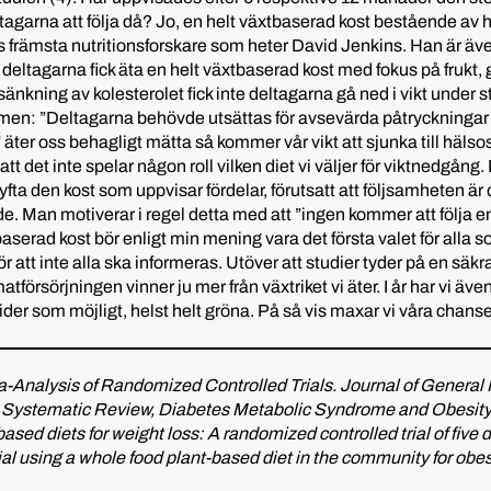
agarna att följa då? Jo, en helt växtbaserad kost bestående av he
s främsta nutritionsforskare som heter David Jenkins. Han är äv
eltagarna fick äta en helt växtbaserad kost med fokus på frukt, 
kning av kolesterolet fick inte deltagarna gå ned i vikt under stud
en: ”Deltagarna behövde utsättas för avsevärda påtryckningar för a
 äter oss behagligt mätta så kommer vår vikt att sjunka till häl
t inte spelar någon roll vilken diet vi väljer för viktnedgång. Det 
lyfta den kost som uppvisar fördelar, förutsatt att följsamheten
e. Man motiverar i regel detta med att ”ingen kommer att följa en 
serad kost bör enligt min mening vara det första valet för alla s
 för att inte alla ska informeras. Utöver att studier tyder på en
matförsörjningen vinner ju mer från växtriket vi äter. I år har vi äve
ider som möjligt, helst helt gröna. På så vis maxar vi våra chans
a-Analysis of Randomized Controlled Trials. Journal of General 
s: A Systematic Review, Diabetes Metabolic Syndrome and Obesit
sed diets for weight loss: A randomized controlled trial of five d
al using a whole food plant-based diet in the community for obes