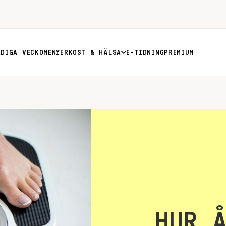
RDIGA VECKOMENYER
KOST & HÄLSA
E-TIDNING
PREMIUM
HUR 