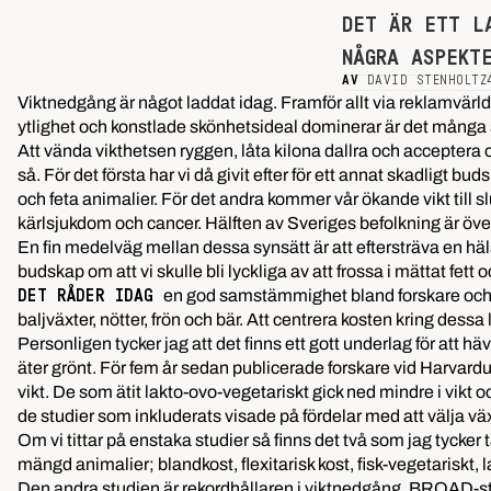
DET ÄR ETT L
NÅGRA ASPEKT
AV
DAVID STENHOLTZ
Viktnedgång är något laddat idag. Framför allt via reklamvärlde
ytlighet och konstlade skönhetsideal dominerar är det många 
Att vända vikthetsen ryggen, låta kilona dallra och acceptera 
så. För det första har vi då givit efter för ett annat skadligt 
och feta animalier. För det andra kommer vår ökande vikt till 
kärlsjukdom och cancer. Hälften av Sveriges befolkning är öve
En fin medelväg mellan dessa synsätt är att eftersträva en 
budskap om att vi skulle bli lyckliga av att frossa i mättat fet
en god samstämmighet bland forskare och h
DET RÅDER IDAG
baljväxter, nötter, frön och bär. Att centrera kosten kring dess
Personligen tycker jag att det finns ett gott underlag för a
äter grönt. För fem år sedan publicerade forskare vid Harvar
vikt. De som ätit lakto-ovo-vegetariskt gick ned mindre i vikt
de studier som inkluderats visade på fördelar med att välja vä
Om vi tittar på enstaka studier så finns det två som jag tycker 
mängd animalier; blandkost, flexitarisk kost, fisk-vegetariskt,
Den andra studien är rekordhållaren i viktnedgång, BROAD-stu