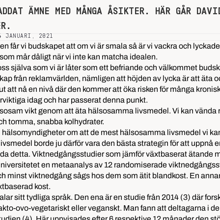
ADDAT ÄMNE MED MÅNGA ÅSIKTER. HÄR GÅR DAVI
ER.
4 JANUARI, 2021
n får vi budskapet att om vi är smala så är vi vackra och lyckade. 
som mår dåligt när vi inte kan matcha idealen.
oss själva som vi är låter som ett befriande och välkommet budska
budskap från reklamvärlden, nämligen att höjden av lycka är att ät
slut att nå en nivå där den kommer att öka risken för många kronis
rviktiga idag och har passerat denna punkt.
hälsosam vikt genom att äta hälsosamma livsmedel. Vi kan vända
t och tomma, snabba kolhydrater.
älsomyndigheter om att de mest hälsosamma livsmedel vi kan äta
a livsmedel borde ju därför vara den bästa strategin för att uppnå 
tt hävda detta. Viktnedgångsstudier som jämför växtbaserat ätand
duniversitetet en metaanalys av 12 randomiserade viktnedgångsst
 och minst viktnedgång sågs hos dem som ätit blandkost. En annan
xtbaserad kost.
talar sitt tydliga språk. Den ena är en studie från 2014 (3) där for
 lakto-ovo-vegetariskt eller veganskt. Man fann att deltagarna i 
dien (4). Här uppvisades efter 6 respektive 12 månader den stör