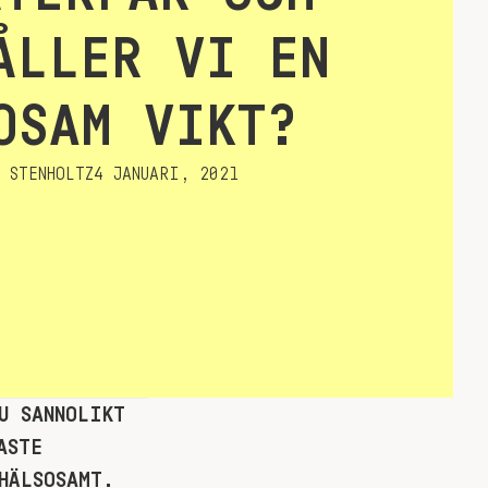
ÅLLER VI EN
OSAM VIKT?
 STENHOLTZ
4 JANUARI, 2021
U SANNOLIKT
ASTE
HÄLSOSAMT.