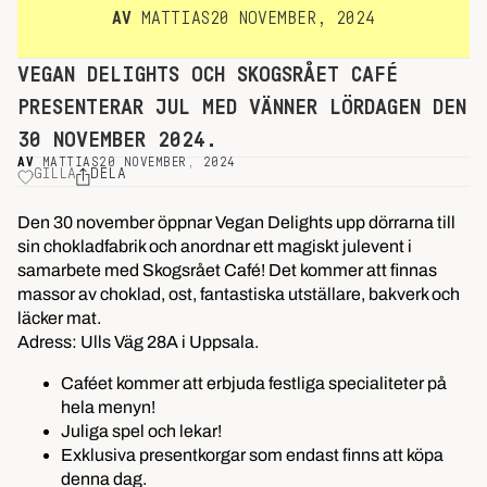
AV
MATTIAS
20 NOVEMBER, 2024
VEGAN DELIGHTS OCH SKOGSRÅET CAFÉ
PRESENTERAR JUL MED VÄNNER LÖRDAGEN DEN
30 NOVEMBER 2024.
AV
MATTIAS
20 NOVEMBER, 2024
GILLA
DELA
Den 30 november öppnar Vegan Delights upp dörrarna till
sin chokladfabrik och anordnar ett magiskt julevent i
samarbete med Skogsrået Café! Det kommer att finnas
massor av choklad, ost, fantastiska utställare, bakverk och
läcker mat.
Adress: Ulls Väg 28A i Uppsala.
Caféet kommer att erbjuda festliga specialiteter på
hela menyn!
Juliga spel och lekar!
Exklusiva presentkorgar som endast finns att köpa
denna dag.