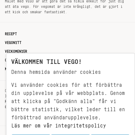
Målet med VEGO är att göra det så himla enkelt för just dig
att äta vego. För vegomat är inte krångligt, det är gjort i
ett kick och smakar fantastiskt.
RECEPT
VEGONYTT
VECKOMENYER
VÄLKOMMEN TILL VEGO!
OM OSS
KONTAKT
Denna hemsida använder cookies
Vi använder cookies för att förbättra
OXENSTIERNSGATAN 33
din upplevelse på vår webbplats. Genom
114 27 STOCKHOLM
att klicka på "Godkänn alla" får vi
REDAKTIONEN@VEGOMAGASINET.SE
08-799 62 01
bättre statistik, vilket leder till en
förbättrad användarupplevelse.
Läs mer om vår integritetspolicy