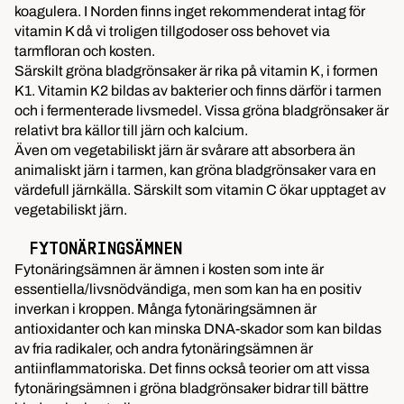
koagulera. I Norden finns inget rekommenderat intag för
vitamin K då vi troligen tillgodoser oss behovet via
tarmfloran och kosten.
Särskilt gröna bladgrönsaker är rika på vitamin K, i formen
K1. Vitamin K2 bildas av bakterier och finns därför i tarmen
och i fermenterade livsmedel. Vissa gröna bladgrönsaker är
relativt bra källor till järn och kalcium.
Även om vegetabiliskt järn är svårare att absorbera än
animaliskt järn i tarmen, kan gröna bladgrönsaker vara en
värdefull järnkälla. Särskilt som vitamin C ökar upptaget av
vegetabiliskt järn.
FYTONÄRINGSÄMNEN
Fytonäringsämnen är ämnen i kosten som inte är
essentiella/livsnödvändiga, men som kan ha en positiv
inverkan i kroppen. Många fytonäringsämnen är
antioxidanter och kan minska DNA-skador som kan bildas
av fria radikaler, och andra fytonäringsämnen är
antiinflammatoriska. Det finns också teorier om att vissa
fytonäringsämnen i gröna bladgrönsaker bidrar till bättre