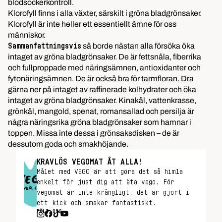
blodsockerkontroll.
Klorofyll finns i alla växter, särskilt i gröna bladgrönsaker.
Klorofyll är inte heller ett essentiellt ämne för oss
människor.
så borde nästan alla försöka öka
Sammanfattningsvis
intaget av gröna bladgrönsaker. De är fettsnåla, fiberrika
och fullproppade med näringsämnen, antioxidanter och
fytonäringsämnen. De är också bra för tarmfloran. Dra
gärna ner på intaget av raffinerade kolhydrater och öka
intaget av gröna bladgrönsaker. Kinakål, vattenkrasse,
grönkål, mangold, spenat, romansallad och persilja är
några näringsrika gröna bladgrönsaker som hamnar i
toppen. Missa inte dessa i grönsaksdisken – de är
dessutom goda och smakhöjande.
KRAVLÖS VEGOMAT ÅT ALLA!
Målet med VEGO är att göra det så himla
enkelt för just dig att äta vego. För
vegomat är inte krångligt, det är gjort i
ett kick och smakar fantastiskt.
FÖLJ OSS