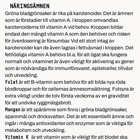
NÄRINGSÄMNEN
Gröna bladgrönsaker är rika på karotenoider. Det är ämnen
som är förstadier till vitamin A. I kroppen omvandlas
karotenoiderna till vitamin A vid behov. Kroppen bildar
endast den mängd vitamin A som den behöver och risken
för överdosering är försumbar. Vid ett stort intag av
karotenoider kan de även lagras i fettvävnad i kroppen. Det
fettlösliga vitamin A behövs bl.a. för att ögat ska fungera
normalt och vitaminet är även viktigt för aktivering av gener
som är nödvändiga för immunförsvaret, epitelceller, tillväxt
och utveckling.
är ett B-vitamin som behövs för att bilda nya röda
Folat
blodkroppar och för cellernas ämnesomsättning. Folsyra är
extra viktigt under de tolv första veckorna av en graviditet
för att undvika ryggmärgsbrott.
är ett spårämne som finns i gröna bladgrönsaker,
Mangan
spannmål och dricksvatten. Det är ett essentiellt ämne och
ingår i många antioxidanter och enzymer som är viktiga för
metabolism och utveckling.
är ett vitamin som är viktigt för att blodet ska
Vitamin K