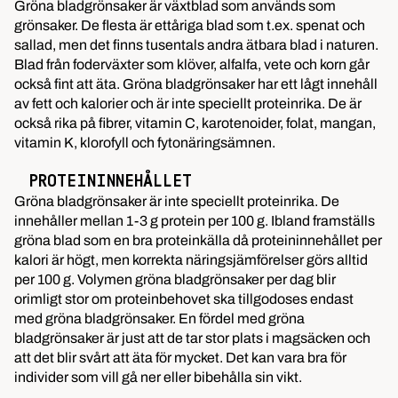
Gröna bladgrönsaker är växtblad som används som
grönsaker. De flesta är ettåriga blad som t.ex. spenat och
sallad, men det finns tusentals andra ätbara blad i naturen.
Blad från foderväxter som klöver, alfalfa, vete och korn går
också fint att äta. Gröna bladgrönsaker har ett lågt innehåll
av fett och kalorier och är inte speciellt proteinrika. De är
också rika på fibrer, vitamin C, karotenoider, folat, mangan,
vitamin K, klorofyll och fytonäringsämnen.
PROTEININNEHÅLLET
Gröna bladgrönsaker är inte speciellt proteinrika. De
innehåller mellan 1-3 g protein per 100 g. Ibland framställs
gröna blad som en bra proteinkälla då proteininnehållet per
kalori är högt, men korrekta näringsjämförelser görs alltid
per 100 g. Volymen gröna bladgrönsaker per dag blir
orimligt stor om proteinbehovet ska tillgodoses endast
med gröna bladgrönsaker. En fördel med gröna
bladgrönsaker är just att de tar stor plats i magsäcken och
att det blir svårt att äta för mycket. Det kan vara bra för
individer som vill gå ner eller bibehålla sin vikt.