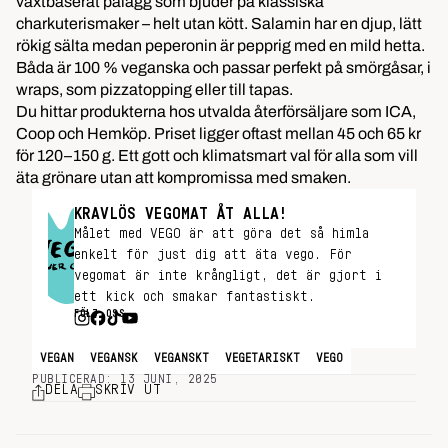
växtbaserat pålägg som bjuder på klassiska
charkuterismaker – helt utan kött. Salamin har en djup, lätt
rökig sälta medan peperonin är pepprig med en mild hetta.
Båda är 100 % veganska och passar perfekt på smörgåsar, i
wraps, som pizzatopping eller till tapas.
Du hittar produkterna hos utvalda återförsäljare som ICA,
Coop och Hemköp. Priset ligger oftast mellan 45 och 65 kr
för 120–150 g. Ett gott och klimatsmart val för alla som vill
äta grönare utan att kompromissa med smaken.
KRAVLÖS VEGOMAT ÅT ALLA!
Målet med VEGO är att göra det så himla
enkelt för just dig att äta vego. För
vegomat är inte krångligt, det är gjort i
ett kick och smakar fantastiskt.
FÖLJ OSS
VEGAN
VEGANSK
VEGANSKT
VEGETARISKT
VEGO
PUBLICERAD: 13 JUNI, 2025
DELA
SKRIV UT